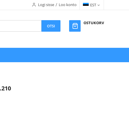
Logi sisse
Loo konto
EST
OSTUKORV
OTSI
.210