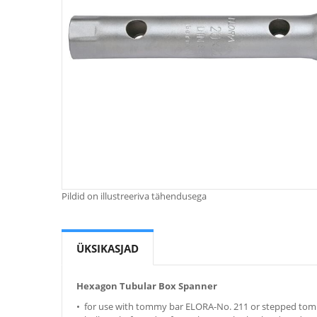
Pildid on illustreeriva tähendusega
Skip
to
the
ÜKSIKASJAD
beginning
of
the
Hexagon Tubular Box Spanner
images
gallery
• for use with tommy bar ELORA-No. 211 or stepped to