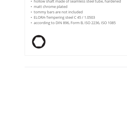
• hollow shaft made of seamless steel tube, hardened
• matt chrome plated
• tommy bars are not included
• ELORA-Tempering steel C 45 / 1.0503
• according to DIN 896, Form B, ISO 2236, ISO 1085