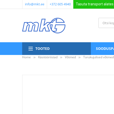
info@mkt.ee
+372 605 4940
Tasuta transport alate
TOOTED
SOODUSP
Home
Käsitööriistad
Võtmed
Torukujulised võtmed
Skip
to
the
end
of
the
images
gallery