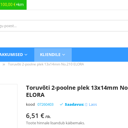
s
100,00 €
+km
AKKUMISED
KLIENDILE
Toruvõti 2-poolne plek 13x14mm No.210 ELORA
Toruvõti 2-poolne plek 13x14mm No
ELORA
kood
07260403
Saadavus:
Laos
6,51 €
/tk.
Toote hinnale lisandub käibemaks.