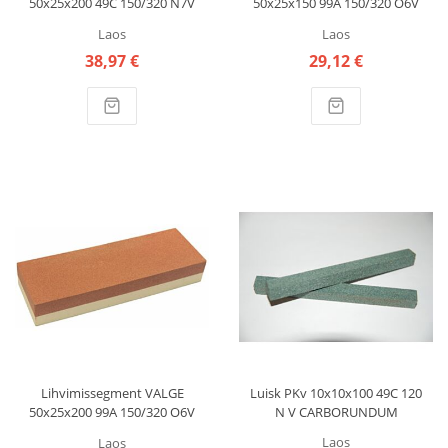
50x25x200 49C 150/320 N7V
50x25x150 99A 150/320 O6V
CARBORUNDUM
CARBORUNDUM
Laos
Laos
38,97 €
29,12 €
Lihvimissegment VALGE
Luisk PKv 10x10x100 49C 120
50x25x200 99A 150/320 O6V
N V CARBORUNDUM
CARBORUNDUM
Laos
Laos