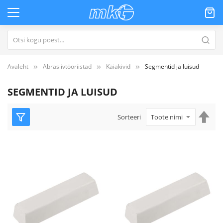
Avaleht
Abrasiivtööriistad
Käiakivid
Segmentid ja luisud
SEGMENTID JA LUISUD
Mää
Sorteeri
kah
suu