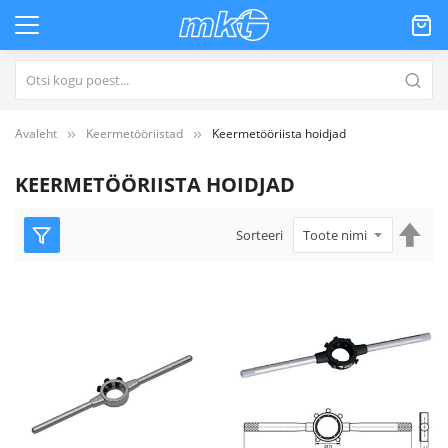
Avaleht
Keermetööriistad
Keermetööriista hoidjad
KEERMETÖÖRIISTA HOIDJAD
Mää
Sorteeri
kah
suu