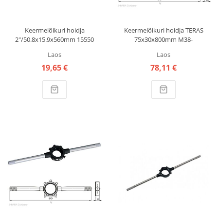
Keermelõikuri hoidja
Keermelõikuri hoidja TERAS
2"/50.8x15.9x560mm 15550
75x30x800mm M38-
VÖLKEL
42/BSW1.1/2-1.5/8"
Laos
Laos
491824005 BAER
19,65 €
78,11 €