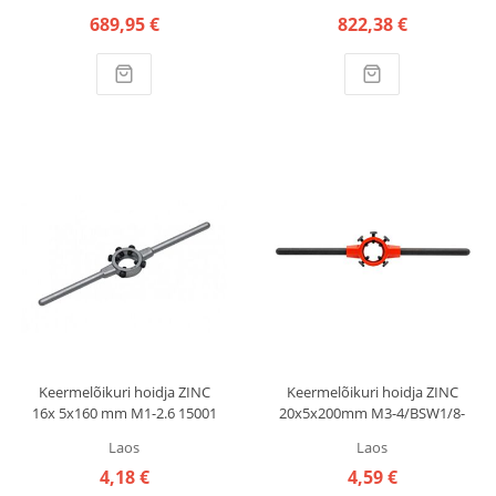
689,95 €
822,38 €
Keermelõikuri hoidja ZINC
Keermelõikuri hoidja ZINC
16x 5x160 mm M1-2.6 15001
20x5x200mm M3-4/BSW1/8-
VÖLKEL
5/32" 491825002 BAER
Laos
Laos
4,18 €
4,59 €