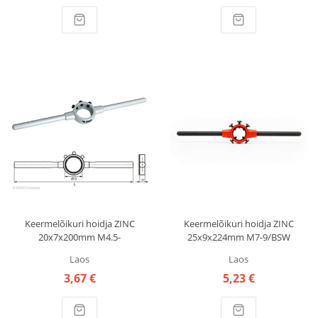
Keermelõikuri hoidja ZINC
Keermelõikuri hoidja ZINC
20x7x200mm M4.5-
25x9x224mm M7-9/BSW
6/13/16x1/4" 491823014
5/16" 491825004 BAER
Laos
Laos
BAER
3,67 €
5,23 €