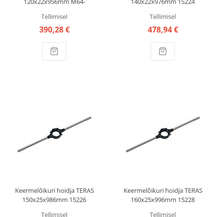
120x22x956mm M64-
140x22x976mm 15224
71/G2.1/4"-2.3/4" 15220
VÖLKEL
Tellimisel
Tellimisel
VÖLKEL
390,28 €
478,94 €
Keermelõikuri hoidja TERAS
Keermelõikuri hoidja TERAS
150x25x986mm 15226
160x25x996mm 15228
VÖLKEL
VÖLKEL
Tellimisel
Tellimisel