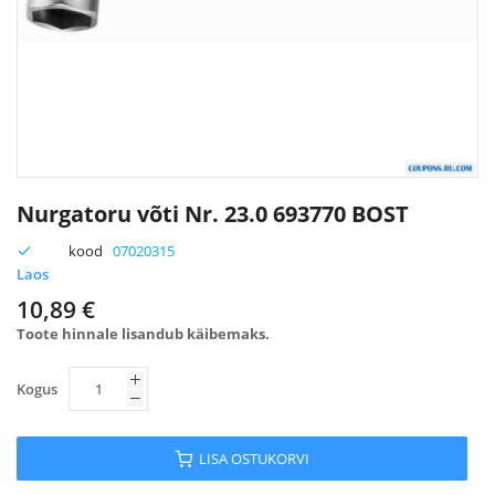
Skip
to
Nurgatoru võti Nr. 23.0 693770 BOST
the
beginning
kood
07020315
of
Laos
the
10,89 €
images
Toote hinnale lisandub käibemaks.
gallery
Kogus
LISA OSTUKORVI