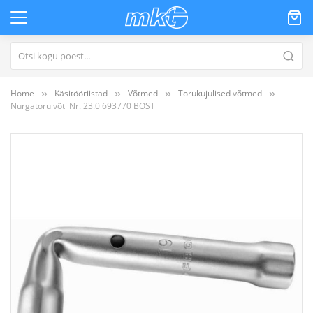
Home
Käsitööriistad
Võtmed
Torukujulised võtmed
Nurgatoru võti Nr. 23.0 693770 BOST
Skip
to
the
end
of
the
images
gallery