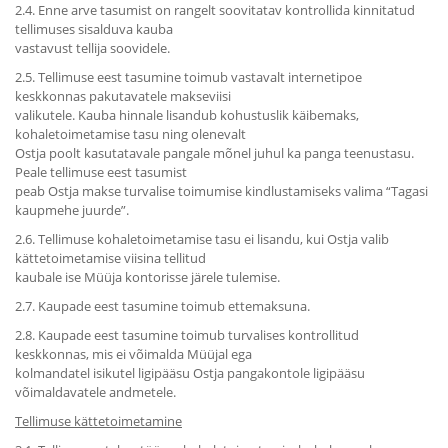
2.4. Enne arve tasumist on rangelt soovitatav kontrollida kinnitatud
tellimuses sisalduva kauba
vastavust tellija soovidele.
2.5. Tellimuse eest tasumine toimub vastavalt internetipoe
keskkonnas pakutavatele makseviisi
valikutele. Kauba hinnale lisandub kohustuslik käibemaks,
kohaletoimetamise tasu ning olenevalt
Ostja poolt kasutatavale pangale mõnel juhul ka panga teenustasu.
Peale tellimuse eest tasumist
peab Ostja makse turvalise toimumise kindlustamiseks valima “Tagasi
kaupmehe juurde”.
2.6. Tellimuse kohaletoimetamise tasu ei lisandu, kui Ostja valib
kättetoimetamise viisina tellitud
kaubale ise Müüja kontorisse järele tulemise.
2.7. Kaupade eest tasumine toimub ettemaksuna.
2.8. Kaupade eest tasumine toimub turvalises kontrollitud
keskkonnas, mis ei võimalda Müüjal ega
kolmandatel isikutel ligipääsu Ostja pangakontole ligipääsu
võimaldavatele andmetele.
Tellimuse kättetoimetamine