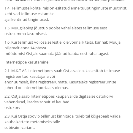
1.4. Tellimuste kohta, mis on esitatud enne tüüptingimuste muutmist,
kehtivad tellimuse esitamise
ajal kehtinud tingimused.
1.5. Müügileping jõustub poolte vahel alates tellimuse eest
ostusumma tasumisest.
1.6. Kui tellimust või osa sellest ei ole võimalik täita, kannab Müüja
hiljemalt enne 14 päeva
möödumist Ostjale saamata jäänud kauba eest raha tagasi.
Internetipoe kasutamine
2.1. M.K.T AS-i internetipoes saab Ostja valida, kas esitab tellimuse
registreeritud kasutajana või
anonüümselt, ilma registreerumata. Kasutajaks registreerumise
juhend on internetiportaalis olemas.
2.2. Ostja saab Internetipoes kaupa valida digitaalse ostukorvi
vahendusel, lisades soovitud kaubad
ostukorvi.
2.3. Kui Ostja soovib tellimust kinnitada, tuleb tal kõigepealt valida
kauba kättetoimetamiseks talle
sobivaim variant.