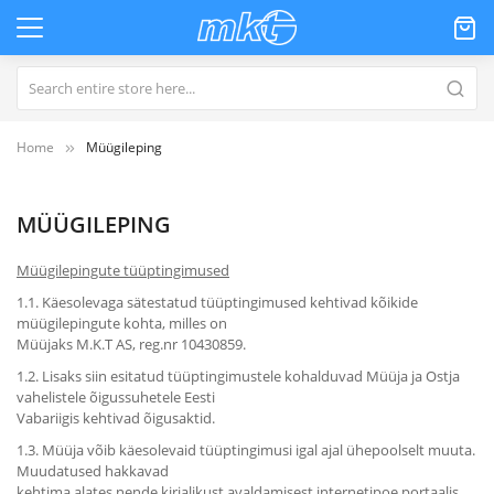
Home
Müügileping
MÜÜGILEPING
Müügilepingute tüüptingimused
1.1. Käesolevaga sätestatud tüüptingimused kehtivad kõikide
müügilepingute kohta, milles on
Müüjaks M.K.T AS, reg.nr 10430859.
1.2. Lisaks siin esitatud tüüptingimustele kohalduvad Müüja ja Ostja
vahelistele õigussuhetele Eesti
Vabariigis kehtivad õigusaktid.
1.3. Müüja võib käesolevaid tüüptingimusi igal ajal ühepoolselt muuta.
Muudatused hakkavad
kehtima alates nende kirjalikust avaldamisest internetipoe portaalis.