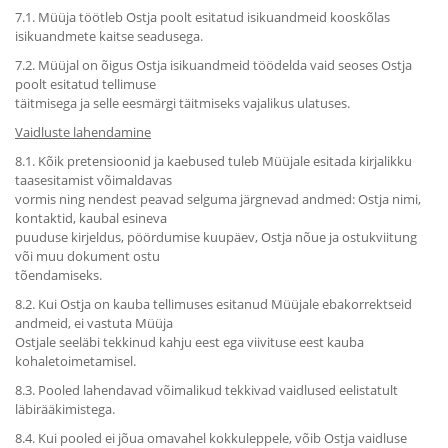
7.1. Müüja töötleb Ostja poolt esitatud isikuandmeid kooskõlas
isikuandmete kaitse seadusega.
7.2. Müüjal on õigus Ostja isikuandmeid töödelda vaid seoses Ostja
poolt esitatud tellimuse
täitmisega ja selle eesmärgi täitmiseks vajalikus ulatuses.
Vaidluste lahendamine
8.1. Kõik pretensioonid ja kaebused tuleb Müüjale esitada kirjalikku
taasesitamist võimaldavas
vormis ning nendest peavad selguma järgnevad andmed: Ostja nimi,
kontaktid, kaubal esineva
puuduse kirjeldus, pöördumise kuupäev, Ostja nõue ja ostukviitung
või muu dokument ostu
tõendamiseks.
8.2. Kui Ostja on kauba tellimuses esitanud Müüjale ebakorrektseid
andmeid, ei vastuta Müüja
Ostjale seeläbi tekkinud kahju eest ega viivituse eest kauba
kohaletoimetamisel.
8.3. Pooled lahendavad võimalikud tekkivad vaidlused eelistatult
läbirääkimistega.
8.4. Kui pooled ei jõua omavahel kokkuleppele, võib Ostja vaidluse