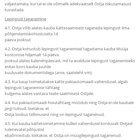
väljastamata, kui tal ei ole võimalik adekvaatselt Ostja isikusamasust
tuvastada.
Lepingust taganemine
4.1. Ostja võib alates kauba kättesaamisest taganeda lepingust ilma
põhjendamiskohustuseta 14
päeva jooksul.
4.2. Ostja kohustub lepingust taganemisel tagastama kauba Müüja
kontorisse hiljemalt 14 päeva
jooksul alates kalendripäevast, mil ta avalduse lepingust taganemiseks
esitas koos kauba juurde
kuuluvate dokumentidega (arve, saateleht vm).
4.3. Kui kaup toimetatakse kätte pakiautomaadi vahendusel, algab
lepingust taganemise tähtaeg
kulgema alates vastava teate saatmisest Ostjale.
4.4. Kui pakiautomaadi hoiutähtaeg möödub ning Ostja ei ole kaubale
järgi tulnud, loetakse, et
Ostja loobus tellimusest ning on lepingust taganenud.
4.5. Kui kauba kättetoimetamine kulleri vahendusel korduvalt Ostjast
tulenevatel põhjustel
ebaõnnestub, loetakse, et Ostja on müügilepingust taganenud.