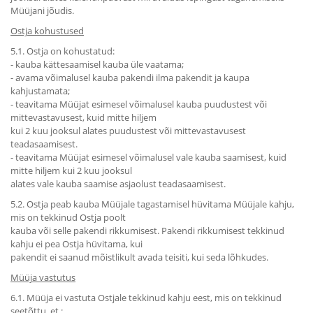
Müüjani jõudis.
Ostja kohustused
5.1. Ostja on kohustatud:
- kauba kättesaamisel kauba üle vaatama;
- avama võimalusel kauba pakendi ilma pakendit ja kaupa
kahjustamata;
- teavitama Müüjat esimesel võimalusel kauba puudustest või
mittevastavusest, kuid mitte hiljem
kui 2 kuu jooksul alates puudustest või mittevastavusest
teadasaamisest.
- teavitama Müüjat esimesel võimalusel vale kauba saamisest, kuid
mitte hiljem kui 2 kuu jooksul
alates vale kauba saamise asjaolust teadasaamisest.
5.2. Ostja peab kauba Müüjale tagastamisel hüvitama Müüjale kahju,
mis on tekkinud Ostja poolt
kauba või selle pakendi rikkumisest. Pakendi rikkumisest tekkinud
kahju ei pea Ostja hüvitama, kui
pakendit ei saanud mõistlikult avada teisiti, kui seda lõhkudes.
Müüja vastutus
6.1. Müüja ei vastuta Ostjale tekkinud kahju eest, mis on tekkinud
seetõttu, et :