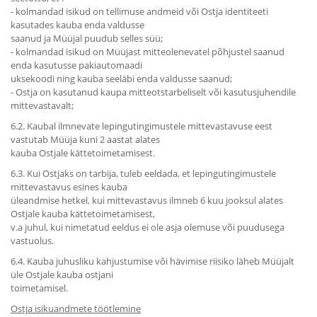
- kolmandad isikud on tellimuse andmeid või Ostja identiteeti
kasutades kauba enda valdusse
saanud ja Müüjal puudub selles süü;
- kolmandad isikud on Müüjast mitteolenevatel põhjustel saanud
enda kasutusse pakiautomaadi
uksekoodi ning kauba seeläbi enda valdusse saanud;
- Ostja on kasutanud kaupa mitteotstarbeliselt või kasutusjuhendile
mittevastavalt;
6.2. Kaubal ilmnevate lepingutingimustele mittevastavuse eest
vastutab Müüja kuni 2 aastat alates
kauba Ostjale kättetoimetamisest.
6.3. Kui Ostjaks on tarbija, tuleb eeldada, et lepingutingimustele
mittevastavus esines kauba
üleandmise hetkel, kui mittevastavus ilmneb 6 kuu jooksul alates
Ostjale kauba kättetoimetamisest,
v.a juhul, kui nimetatud eeldus ei ole asja olemuse või puudusega
vastuolus.
6.4. Kauba juhusliku kahjustumise või hävimise riisiko läheb Müüjalt
üle Ostjale kauba ostjani
toimetamisel.
Ostja isikuandmete töötlemine