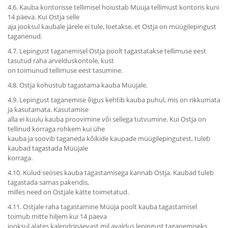
4.6. Kauba kontorisse tellimisel hoiustab Müüja tellimust kontoris kuni
14 päeva. Kui Ostja selle
aja jooksul kaubale järele ei tule, loetakse, et Ostja on müügilepingust
taganenud.
4.7. Lepingust taganemisel Ostja poolt tagastatakse tellimuse eest
tasutud raha arvelduskontole, kust
on toimunud tellimuse eest tasumine.
4.8. Ostja kohustub tagastama kauba Müüjale.
4.9. Lepingust taganemise õigus kehtib kauba puhul, mis on rikkumata
ja kasutamata. Kasutamise
alla ei kuulu kauba proovimine või sellega tutvumine. Kui Ostja on
tellinud korraga rohkem kui ühe
kauba ja soovib taganeda kõikide kaupade müügilepingutest, tuleb
kaubad tagastada Müüjale
korraga.
4.10. Kulud seoses kauba tagastamisega kannab Ostja. Kaubad tuleb
tagastada samas pakendis,
milles need on Ostjale kätte toimetatud.
4.11. Ostjale raha tagastamine Müüja poolt kauba tagastamisel
toimub mitte hiljem kui 14 päeva
jooksul alates kalendripäevast mil avaldus lepingust taganemiseks