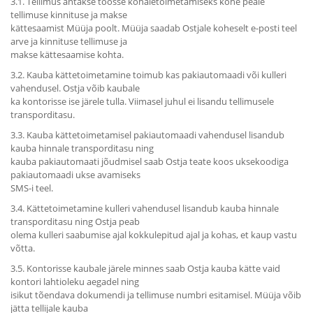
3.1. Tellimus antakse töösse kohaletoimetamiseks kohe peale
tellimuse kinnituse ja makse
kättesaamist Müüja poolt. Müüja saadab Ostjale koheselt e-posti teel
arve ja kinnituse tellimuse ja
makse kättesaamise kohta.
3.2. Kauba kättetoimetamine toimub kas pakiautomaadi või kulleri
vahendusel. Ostja võib kaubale
ka kontorisse ise järele tulla. Viimasel juhul ei lisandu tellimusele
transporditasu.
3.3. Kauba kättetoimetamisel pakiautomaadi vahendusel lisandub
kauba hinnale transporditasu ning
kauba pakiautomaati jõudmisel saab Ostja teate koos uksekoodiga
pakiautomaadi ukse avamiseks
SMS-i teel.
3.4. Kättetoimetamine kulleri vahendusel lisandub kauba hinnale
transporditasu ning Ostja peab
olema kulleri saabumise ajal kokkulepitud ajal ja kohas, et kaup vastu
võtta.
3.5. Kontorisse kaubale järele minnes saab Ostja kauba kätte vaid
kontori lahtioleku aegadel ning
isikut tõendava dokumendi ja tellimuse numbri esitamisel. Müüja võib
jätta tellijale kauba