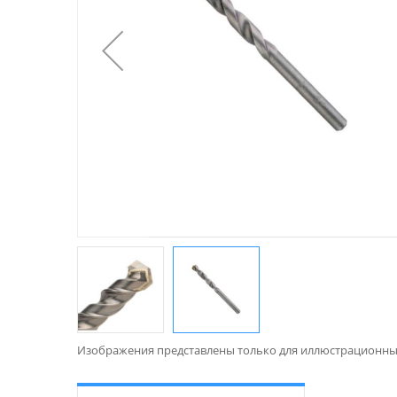
Изображения представлены только для иллюстрационны
Перейти
к