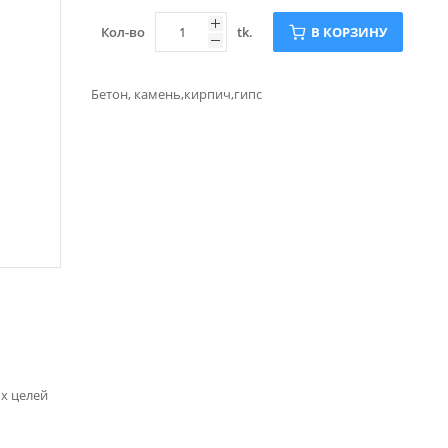
Кол-во
tk.
В КОРЗИНУ
Бетон, камень,кирпич,гипс
х целей