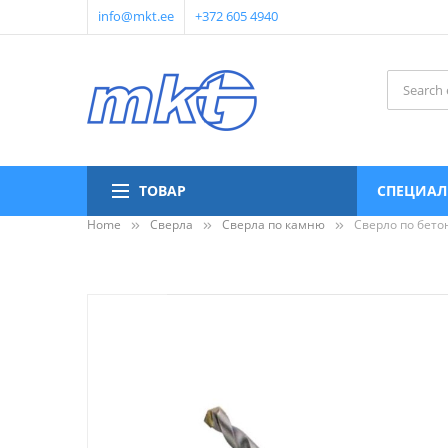
info@mkt.ee
+372 605 4940
ТОВАР
СПЕЦИАЛ
Home
Сверла
Сверла по камню
Сверло по бето
Пропустить
и
перейти
к
галереям
изображений