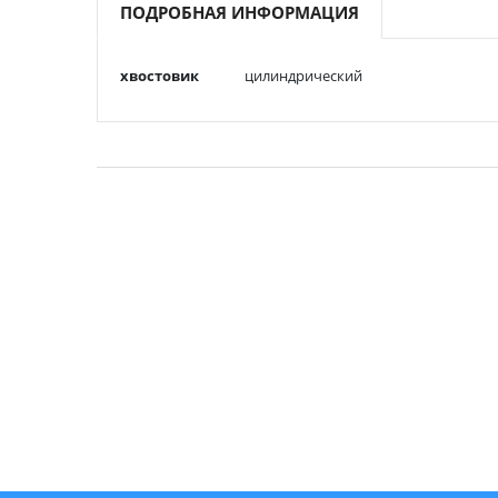
началу
ПОДРОБНАЯ ИНФОРМАЦИЯ
галереи
изображений
Подробная
хвостовик
цилиндрический
информация