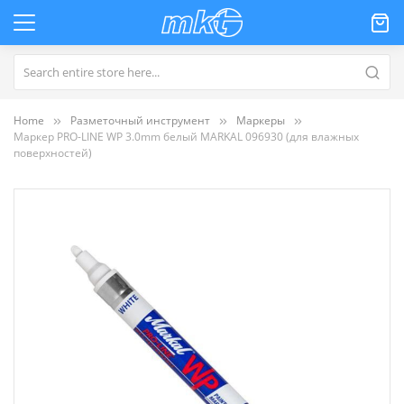
Home
Разметочный инструмент
Маркеры
Маркер PRO-LINE WP 3.0mm белый MARKAL 096930 (для влажных
поверхностей)
Пропустить
и
перейти
к
галереям
изображений