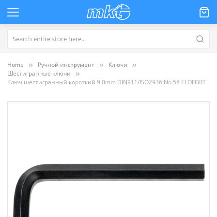
Home
Ручной инструмент
Ключи
Шестигранные ключи
Ключ шестигранный короткий 9.0mm DIN911/ISO2936 No.58 ELOFORT
Пропустить
и
перейти
к
галереям
изображений