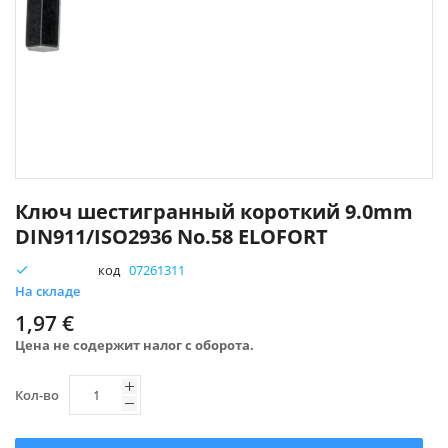
Перейти
к
Ключ шестигранный короткий 9.0mm
началу
DIN911/ISO2936 No.58 ELOFORT
галереи
изображений
код
07261311
На складе
1,97 €
Цена не содержит налог с оборота.
Кол-во