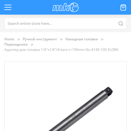
Home
Ручной инструмент
Накидные головки
Переходники
Адаптер для головок 1/4"x1/4"/4-kant L=100mm No.4140-100 ELORA
Пропустить
и
перейти
к
галереям
изображений