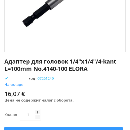
Перейти
к
Адаптер для головок 1/4"x1/4"/4-kant
началу
L=100mm No.4140-100 ELORA
галереи
изображений
код
07261249
На складе
16,07 €
Цена не содержит налог с оборота.
Кол-во